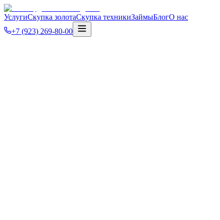
Услуги
Скупка золота
Скупка техники
Займы
Блог
О нас
+7 (923) 269-80-00
Главная
Блог
Полезное
Блог ломбарда «Золотая Подкова» —
советы по займам и скупке в Абакане
Разбираем вопросы о ломбардах, золоте, технике и займах.
Честно и по делу.
5 мин
·
10 марта 2024 г.
Отзывы о ломбардах Абакана: где читать и чему
доверять