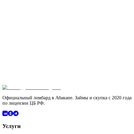
Ломбард без справок в Абакане: нужен только
паспорт
Читать
5 мин
·
6 января 2024 г.
Проценты в ломбарде Абакана: как считать и
сколько переплатить
Читать
6 мин
·
3 января 2024 г.
Как работает ломбард в Абакане: полный
разбор для первого обращения
Читать
Официальный ломбард в Абакане. Займы и скупка с 2020 года
по лицензии ЦБ РФ.
Услуги