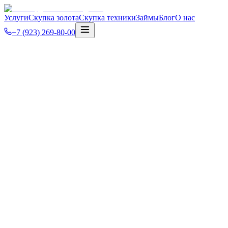
Услуги
Скупка золота
Скупка техники
Займы
Блог
О нас
+7 (923) 269-80-00
Главная
Услуги
Скупка техники